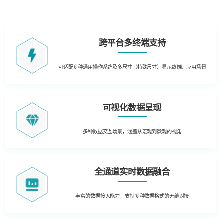
跨平台多终端支持
可适配多种通用操作系统及多尺寸（特殊尺寸）显示终端、应用场景
可视化数据呈现
多种数据交互场景，涵盖从宏观到微观的视角
全通道实时数据融合
丰富的数据接入能力，支持多种数据格式的无缝对接