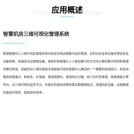
应用概述
APPLICATION OVERVIEW
智慧机房三维可视化管理系统
智慧数据中心三维可视化管理系统对机房实现远程集中监控管理，实时动态呈现设备告警信息及
设备参数，快速定位出故障设备，使维护和管理从人工被动看守的方式向计算机集中控制和管理
的模式转变。突破性的三维仿真技术是智能可视化数据中心建设的一个重要的组成部分，机房设
备具有数量大、种类多、价值高、使用周期长、使用地点分散、缺少实时性管理、管理难度大等
特点。全三维可视化监控平台，形象化的虚拟场景和真实数据相结合，增强机房设备、设施数据
的直观可视性、提高其利用率。