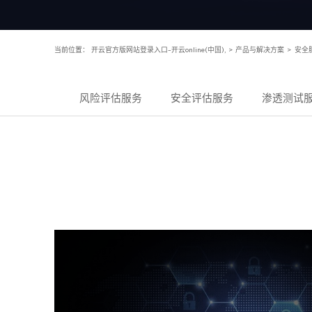
当前位置：
开云官方版网站登录入口-开云online(中国),
>
产品与解决方案
>
安全
风险评估服务
安全评估服务
渗透测试