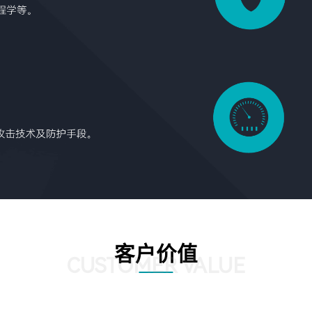
客户价值
CUSTOMER VALUE