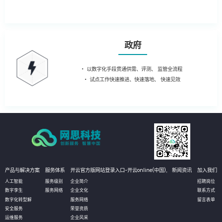
政府
•
以数字化手段贯通供需、评测、 监管全流程
•
试点工作快速推进、快速落地、
快速见效
产品与解决方案
服务体系
开云官方版网站登录入口-开云online(中国),
新闻资讯
加入我们
人工智能
服务级别
企业简介
招聘岗位
数字孪生
服务网络
企业文化
联系方式
数字化转型解
服务网络
留言表单
安全服务
荣誉资质
运维服务
企业风采