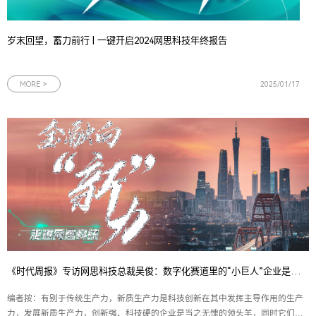
岁末回望，蓄力前行 | 一键开启2024网思科技年终报告
MORE >
2025/01/17
《时代周报》专访网思科技总裁吴俊：数字化赛道里的“小巨人”企业是如何炼成的？
编者按：有别于传统生产力，新质生产力是科技创新在其中发挥主导作用的生产
力，发展新质生产力，创新强、科技硬的企业是当之无愧的领头羊，同时它们也