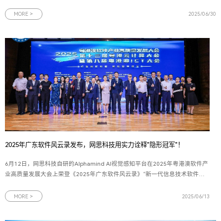
部、政企事业部以及广东移动等12家省公司、5家专业公司的领导及业务骨干，
16家网络安全领域联合体成员单位代表齐聚羊城，围绕科技创新、产品融合、生
MORE >
2025/06/30
态共建等关键议题展
2025年广东软件风云录发布，网思科技用实力诠释"隐形冠军"！
6月12日，网思科技自研的Alphamind AI视觉感知平台在2025年粤港澳软件产
业高质量发展大会上荣登《2025年广东软件风云录》“新一代信息技术软件产
品TOP 15”榜单，成为粤港澳大湾区软件产业创新发展的标杆平台。图为2025
年广东软件风云录新一代信息技术软件产品奖牌2025年广东软件风云榜评选由
MORE >
2025/06/13
羊城晚报报业集团、广东软件行业