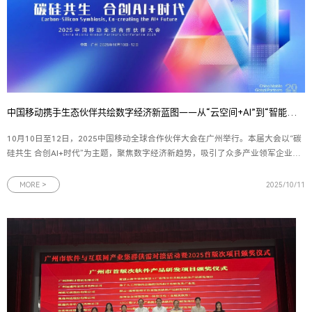
中国移动携手生态伙伴共绘数字经济新蓝图——从“云空间+AI”到“智能体”，再到“数盾”可信流通
10月10日至12日，2025中国移动全球合作伙伴大会在广州举行。本届大会以“碳
硅共生 合创AI+时代”为主题，聚焦数字经济新趋势，吸引了众多产业领军企业与
技术创新者的参与。作为中国移动在数字生活与数据要素领域的重要创新主体，
中移互联网有限公司连续发布多项战略合作与产品成果——中国移动云盘携手新
MORE >
2025/10/11
浪微博发布“云空间