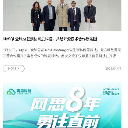
MySQL全球总裁到访网思科技，共绘开源技术合作新蓝图
1月16日，MySQL全球总裁 Ravi Bhatnagar先生到访网思科技，双方就数据库
开源合作展开了富有成效的深度对话。此次交流不仅彰显了网思科技在开源技
术与数字化创新领域的坚实步伐，也预示着中国企业在拥抱开源、利用开源推
动数字化转型方面的决心和行动力。MySQL，作为一款秉承开源理念、功能强
MORE >
2025/01/17
大且操作简便的关系型数据