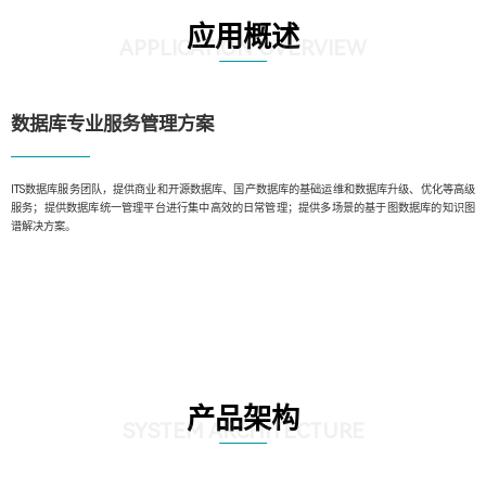
应用概述
APPLICATION OVERVIEW
数据库专业服务管理方案️
ITS数据库服务团队，提供商业和开源数据库、国产数据库的基础运维和数据库升级、优化等高级
服务；提供数据库统一管理平台进行集中高效的日常管理；提供多场景的基于图数据库的知识图
谱解决方案。
产品架构
SYSTEM ARCHITECTURE