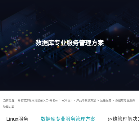
数据库专业服务管理方案
当前位置：
开云官方版网站登录入口-开云online(中国),
>
产品与解决方案
>
运维服务
>
数据库专业服务
管理方案
Linux服务
数据库专业服务管理方案
运维管理解决